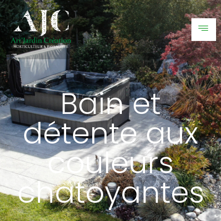
Bain et
détente aux
couleurs
chatoyantes